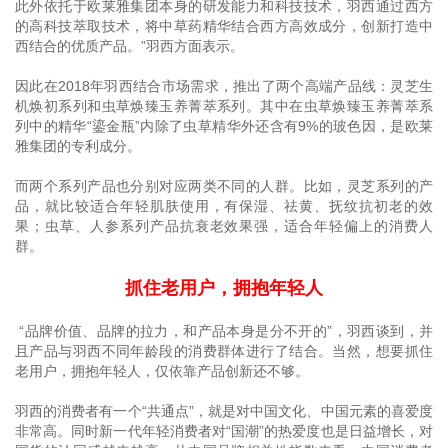
此外依托于欧莱雅集团本身的研发能力和科技技术，羽西通过西方
的高科技萃取技术，将中草药精华结合西方高效成分，创新打造中
西结合的优质产品。”羽西方面表示。
因此在2018年羽西结合市场需求，推出了两个高端产品线：灵芝生
机焕初系列和虫草焕臻玉养菁萃系列。其中在虫草焕臻玉养菁萃系
列中的精华“鎏金瓶”内除了虫草精华外还含有9%的玻色因，是欧莱
雅集团的专利成分。
而两个系列产品也分别对应两类不同的人群。比如，灵芝系列的产
品，就比较适合年轻肌肤使用，有保湿、祛黄、抚纹抗初老的效
果；虫草、人参系列产品抗衰老效果强，适合年轻偏上的消费人
群。
抓住老用户，拥抱年轻人
“品牌价值、品牌的拉力，和产品本身是分不开的”，羽西谈到，并
且产品与羽西不同年龄段的消费群体进行了结合。当然，想要抓住
老用户，拥抱年轻人，仅依靠产品创新还不够。
羽西的消费者有一个“共通点”，就是对中国文化、中国元素的喜爱度
非常高。同时新一代年轻消费者对“国潮”的热爱度也是日益增长，对