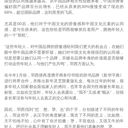
国货的认同感越来越高。从中国品牌相关性指数来看，中国消费者
偏好国产品牌百分比增长，已经从原来的30%慢慢变成了现在的
68%，超过国际品牌，达到质变的飞跃。
尤其是00后，他们对于中国文化的骄傲感和中国文化元素的认同
感，是与生俱来的。这也恰恰是羽西能够抓住老用户，拥抱年轻人
的一个“契机”。
“这些年轻人，对中国品牌的骄傲感给到我们更大的机会点，在她们
眼中用中国品牌不需要怀疑，她们对中国文化有很强烈的认同感，
但是想要让她们认同一个品牌，关键在品牌本身的价值观是否能够
打动这些年轻人，与他们产生共鸣”，羽西方面认为。
在今年1月份，羽西便再度携手商务印书馆的辞书品牌《新华字典》
进行跨界合作，并推出新年灵芝限量版礼盒。每次过年的时候，很
多年轻人回家都会面临家人的拷问，也常常会因为性格被长辈贴上
标签。比如在交流时，年轻人会表露出，“我不”又或者“顺从”，但很
多长辈没有与年轻人去真正的交心和沟通。
因此，羽西找到“怼、憨、犟、怂”四个字，分别描述了不同的年轻
人，而这些字，从汉字的角度解读，寓含了不同的意义，比如憨，
天不怕地不怕，心中有了你才犯傻；犟，不容低估，又强又牛的年
轻人。呼吁社会真正理解年轻人，而不是看他们表象的憨、犟。