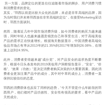
另一方面，品牌定位的更迭往往追随着市场的脚步、用户消费习惯
和消费需求的变化。
其实，“羽西以前是比较大众化的品牌，未必是非常高端的品牌，因
为当时我们并未将羽西放在非常高端的定位”，在接受Morketing采访
时，羽西方面谈到。
然而，随着近几年中国市场消费升级，如今消费者的购买力越来越
强，同时年轻人也越来越愿意犒赏自己和享受生活，对于高端美妆
产品的需求正在快速增长。根据海关数据显示，中国消费者高端化
妆品市场占有率从2013年的21.35%到2017年增加到26.08%，在增
速上达到24.95%。
此外，消费者变得越来越“成分党”，对产品安全的追求热度不断攀
升，根据今日头条发布的2019美妆用户洞察报告显示，“安全”、“价
格”、“效果（功效）”是决定消费者购买决策的3大重要因素。因此消
费者会更加注重产品中的成分，其中对中草药成分上，消费者一直
保持比较信任的态度。
羽西的消费群体也反应了同样的趋势，“今天不管是什么年龄段的羽
西用户，他们都对产品功效性、安全性有很高的要求，看中产品的
天然成分。