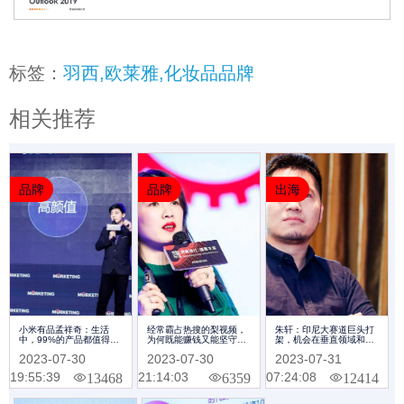
标签：
羽西,欧莱雅,化妆品品牌
相关推荐
品牌
品牌
出海
小米有品孟祥奇：生活
经常霸占热搜的梨视频，
朱轩：印尼大赛道巨头打
中，99%的产品都值得被
为何既能赚钱又能坚守情
架，机会在垂直领域和生
重新创造一遍｜
怀| Morketing Summit
态领域 | Morketing
2023-07-30
2023-07-30
2023-07-31
Morketing Summit 2018
2018专题
Summit 2018专题
专题
19:55:39
21:14:03
07:24:08
13468
6359
12414