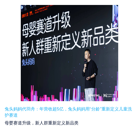
兔头妈妈代羽舟：年营收超5亿，兔头妈妈用“分龄”重新定义儿童洗
护赛道
母婴赛道升级，新人群重新定义新品类