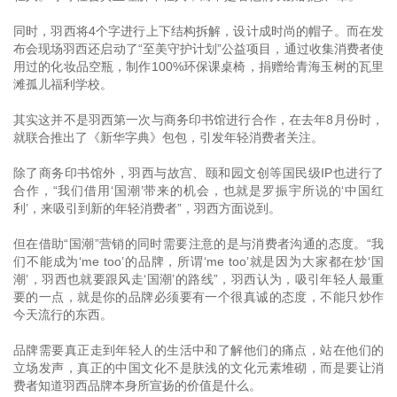
同时，羽西将4个字进行上下结构拆解，设计成时尚的帽子。而在发
布会现场羽西还启动了“至美守护计划”公益项目，通过收集消费者使
用过的化妆品空瓶，制作100%环保课桌椅，捐赠给青海玉树的瓦里
滩孤儿福利学校。
其实这并不是羽西第一次与商务印书馆进行合作，在去年8月份时，
就联合推出了《新华字典》包包，引发年轻消费者关注。
除了商务印书馆外，羽西与故宫、颐和园文创等国民级IP也进行了
合作，“我们借用‘国潮’带来的机会，也就是罗振宇所说的‘中国红
利’，来吸引到新的年轻消费者”，羽西方面说到。
但在借助“国潮”营销的同时需要注意的是与消费者沟通的态度。“我
们不能成为‘me too’的品牌，所谓‘me too’就是因为大家都在炒‘国
潮’，羽西也就要跟风走‘国潮’的路线”，羽西认为，吸引年轻人最重
要的一点，就是你的品牌必须要有一个很真诚的态度，不能只炒作
今天流行的东西。
品牌需要真正走到年轻人的生活中和了解他们的痛点，站在他们的
立场发声，真正的中国文化不是肤浅的文化元素堆砌，而是要让消
费者知道羽西品牌本身所宣扬的价值是什么。