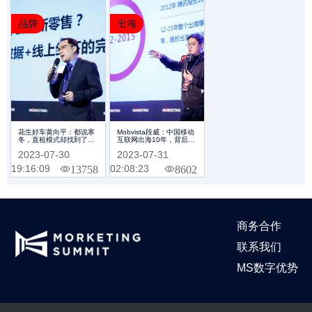
品牌
出海
花生好车黄向平：都说寒
Mobvista段威：中国移动
冬，直租模式却找到了汽
互联网出海10年，背后的
车新零售的巨大增长空间
营销力量 | Morketing
2023-07-30
2023-07-31
| Morketing Summit
Summit 2018专题
2018专题
19:16:09
02:08:23
13758
8602
商务合作
联系我们
MS数字优势