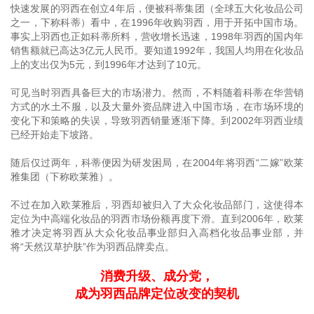
快速发展的羽西在创立4年后，便被科蒂集团（全球五大化妆品公司
之一，下称科蒂）看中，在1996年收购羽西，用于开拓中国市场。
事实上羽西也正如科蒂所料，营收增长迅速，1998年羽西的国内年
销售额就已高达3亿元人民币。要知道1992年，我国人均用在化妆品
上的支出仅为5元，到1996年才达到了10元。
可见当时羽西具备巨大的市场潜力。然而，不料随着科蒂在华营销
方式的水土不服，以及大量外资品牌进入中国市场，在市场环境的
变化下和策略的失误，导致羽西销量逐渐下降。到2002年羽西业绩
已经开始走下坡路。
随后仅过两年，科蒂便因为研发困局，在2004年将羽西“二嫁”欧莱
雅集团（下称欧莱雅）。
不过在加入欧莱雅后，羽西却被归入了大众化妆品部门，这使得本
定位为中高端化妆品的羽西市场份额再度下滑。直到2006年，欧莱
雅才决定将羽西从大众化妆品事业部归入高档化妆品事业部，并
将“天然汉草护肤”作为羽西品牌卖点。
消费升级、成分党，
成为羽西品牌定位改变的契机