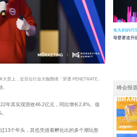
兔头妈妈代
母婴赛道升
t灵眸大赏上，近百位行业大咖围绕「穿透 PENETRATE」
峰会报
遇。
22年其实现营收46.2亿元，同比增长2.8%。值
%。
过13个年头，其也凭借着孵化出的多个潮玩形