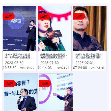
品牌
品牌
出海
小米有品孟祥奇：生活
经常霸占热搜的梨视频，
朱轩：印尼大赛道巨头打
中，99%的产品都值得被
为何既能赚钱又能坚守情
架，机会在垂直领域和生
重新创造一遍｜
怀| Morketing Summit
态领域 | Morketing
2023-07-30
2023-07-30
2023-07-31
Morketing Summit 2018
2018专题
Summit 2018专题
专题
19:55:39
21:14:03
07:24:08
13465
6357
12410
品牌
出海