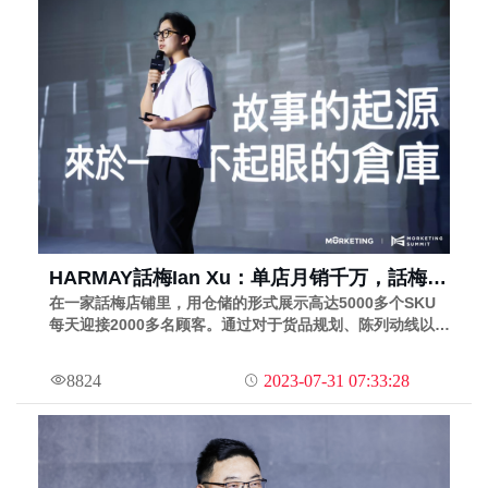
HARMAY話梅Ian Xu：单店月销千万，話梅的
效率和体验之道｜MS2022灵眸大赏第30期
在一家話梅店铺里，用仓储的形式展示高达5000多个SKU
每天迎接2000多名顾客。通过对于货品规划、陈列动线以及
运营管理的不断实践优化，去实现消费效率的最大化。
8824
2023-07-31 07:33:28