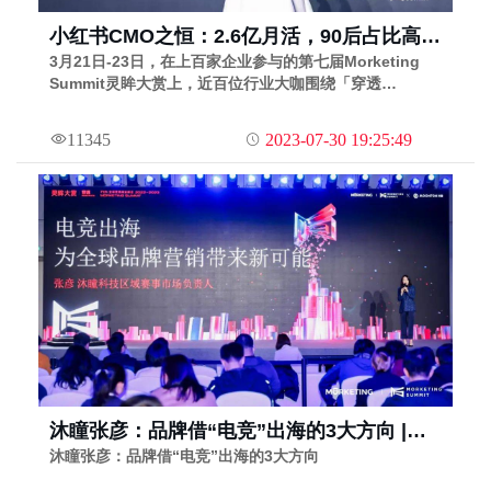
小红书CMO之恒：2.6亿月活，90后占比高达
70%，品牌在小红书上玩转“产品种草”的两个
3月21日-23日，在上百家企业参与的第七届Morketing
Summit灵眸大赏上，近百位行业大咖围绕「穿透
秘诀
PENETRATE」这一主题，分享了营销行业发展新趋势，以
此洞察潜藏新机遇。其中，小红书CMO之恒带来了《打开
11345
2023-07-30 19:25:49
美好生活的万种想象》主题演讲。
沐瞳张彦：品牌借“电竞”出海的3大方向 |
MS2022灵眸大赏
沐瞳张彦：品牌借“电竞”出海的3大方向