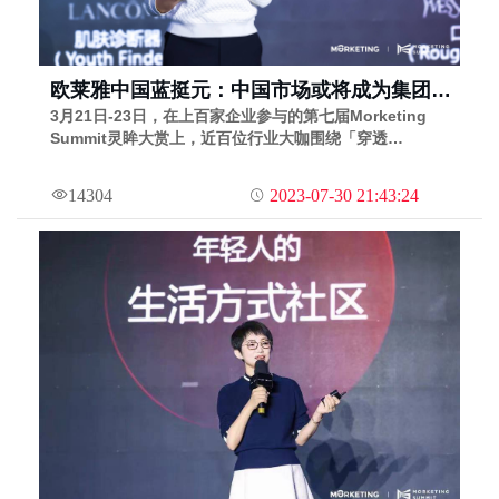
欧莱雅中国蓝挺元：中国市场或将成为集团营
收Top1，创立投资公司抓住新趋势
3月21日-23日，在上百家企业参与的第七届Morketing
Summit灵眸大赏上，近百位行业大咖围绕「穿透
PENETRATE」这一主题，分享了营销行业发展新趋势，以
此洞察潜藏新机遇。其中，欧莱雅中国消费者中心项目总监
14304
2023-07-30 21:43:24
蓝挺元带来了《创新美妆科技，共创未来之美》主题演讲。