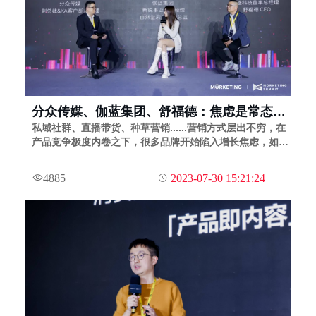
分众传媒、伽蓝集团、舒福德：焦虑是常态，
也是机会，抓住机会就是增长｜MS2022灵眸
私域社群、直播带货、种草营销......营销方式层出不穷，在
产品竞争极度内卷之下，很多品牌开始陷入增长焦虑，如何
大赏13期
才能破解增长焦虑？回归品牌力量或许是一个新方向。
4885
2023-07-30 15:21:24