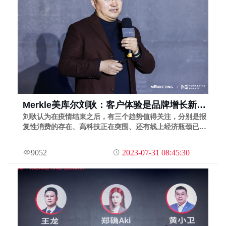
Merkle美库尔刘耿：客户体验是品牌增长新密
码，想要抓住增长就要抓住与客户的每一次交
刘耿认为在疫情结束之后，有三个趋势值得关注，分别是报
复性消费的存在、高科技正在突围、还有线上经济瓶颈已经
互｜MS2022-39期
凸显。
9052
2023-07-31 08:45:30